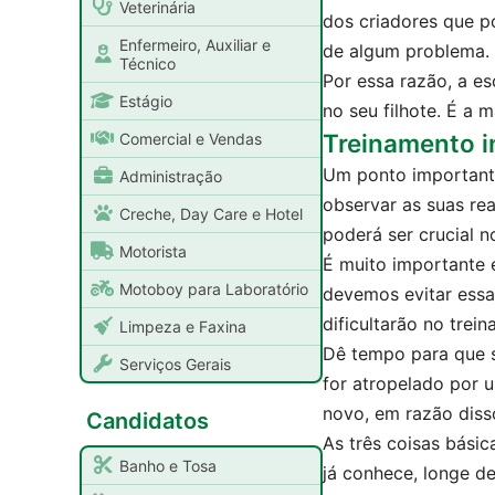
Veterinária
dos criadores que p
Enfermeiro, Auxiliar e
de algum problema.
Técnico
Por essa razão, a es
Estágio
no seu filhote. É a 
Treinamento in
Comercial e Vendas
Um ponto importante
Administração
observar as suas rea
Creche, Day Care e Hotel
poderá ser crucial n
Motorista
É muito importante e
Motoboy para Laboratório
devemos evitar essa
dificultarão no trei
Limpeza e Faxina
Dê tempo para que s
Serviços Gerais
for atropelado por u
novo, em razão diss
Candidatos
As três coisas básica
Banho e Tosa
já conhece, longe d