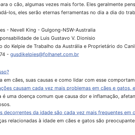
ara o cão, algumas vezes mais forte. Eles geralmente pen
udá-los, eles serão eternas ferramentas no dia a dia do tr
ies - Nevell King - Gulgong-NSW-Australia
ponsabilidade de Luis Gustavo V. Dionisio
o Kelpie de Trabalho da Austrália e Proprietário do Canil
874 -
gusdikelpies@folhanet.com.br
isso?
ia em cães, suas causas e como lidar com esse comportam
ações causam cada vez mais problemas em cães e gatos, 
na é uma doença comum que causa dor e inflamação, afetan
osos.
 decorrentes da idade são cada vez mais frequentes em c
as relacionadas à idade em cães e gatos são preocupante