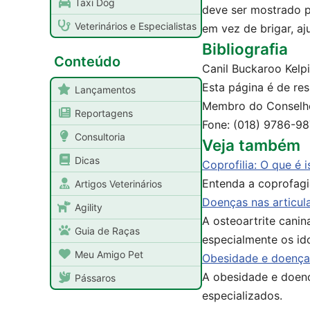
Taxi Dog
deve ser mostrado p
Veterinários e Especialistas
em vez de brigar, aj
Bibliografia
Conteúdo
Canil Buckaroo Kelp
Esta página é de res
Lançamentos
Membro do Conselho d
Reportagens
Fone: (018) 9786-9
Consultoria
Veja também
Dicas
Coprofilia: O que é 
Entenda a coprofag
Artigos Veterinários
Doenças nas articul
Agility
A osteoartrite cani
Guia de Raças
especialmente os id
Meu Amigo Pet
Obesidade e doenças
A obesidade e doenç
Pássaros
especializados.