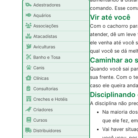
Adestradores
comando. Esse coman
Aquários
Vir até você
Com o cachorro para
Associações
atender, dê um leve
Atacadistas
ele venha até você 
Aviculturas
qual você se dá mel
Banho e Tosa
Caminhar ao s
Canis
Quando você sai par
sua frente. Com o t
Clínicas
caso ele queira anda
Consultorias
Disciplinando
Creches e Hotéis
A disciplina não pr
Criadores
Na maioria dos
Cursos
que ele fez, em
Vai haver situ
Distribuidores
você usou, por