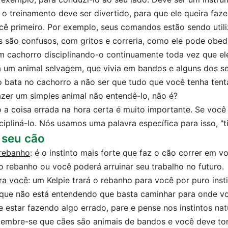
 treinamento deve ser divertido, para que ele queira faze
ocê primeiro. Por exemplo, seus comandos estão sendo util
 são confusos, com gritos e correria, como ele pode obed
um cachorro disciplinando-o continuamente toda vez que e
a um animal selvagem, que vivia em bandos e alguns dos s
 bata no cachorro a não ser que tudo que você tenha tent
azer um simples animal não entendê-lo, não é?
 a coisa errada na hora certa é muito importante. Se você
cipliná-lo. Nós usamos uma palavra específica para isso, "ti
 seu cão
 rebanho
: é o instinto mais forte que faz o cão correr em
o rebanho ou você poderá arruinar seu trabalho no futuro.
ra você
: um Kelpie trará o rebanho para você por puro inst
que não está entendendo que basta caminhar para onde vo
 estar fazendo algo errado, pare e pense nos instintos natu
 lembre-se que cães são animais de bandos e você deve to