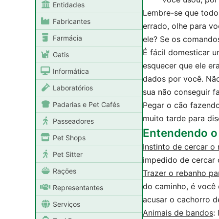
Entidades
Lembre-se que todo o
Fabricantes
errado, olhe para v
Farmácia
ele? Se os comandos
É fácil domesticar 
Gatis
esquecer que ele er
Informática
dados por você. Não
Laboratórios
sua não conseguir f
Padarias e Pet Cafés
Pegar o cão fazendo
muito tarde para dis
Passeadores
Entendendo o
Pet Shops
Instinto de cercar o
Pet Sitter
impedido de cercar 
Rações
Trazer o rebanho pa
do caminho, é você 
Representantes
acusar o cachorro de
Serviços
Animais de bandos
: