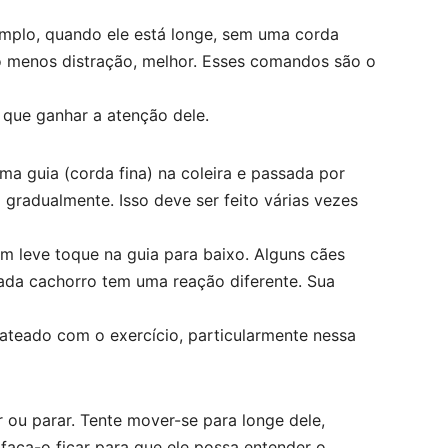
mplo, quando ele está longe, sem uma corda
nto menos distração, melhor. Esses comandos são o
 que ganhar a atenção dele.
a guia (corda fina) na coleira e passada por
gradualmente. Isso deve ser feito várias vezes
m leve toque na guia para baixo. Alguns cães
 cada cachorro tem uma reação diferente. Sua
chateado com o exercício, particularmente nessa
 ou parar. Tente mover-se para longe dele,
 faça-o ficar para que ele possa entender o