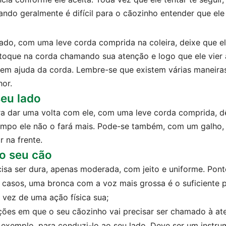
do geralmente é difícil para o cãozinho entender que ele
do, com uma leve corda comprida na coleira, deixe que el
 toque na corda chamando sua atenção e logo que ele vier a
sem ajuda da corda. Lembre-se que existem várias maneiras
hor.
eu lado
a dar uma volta com ele, com uma leve corda comprida, dê
empo ele não o fará mais. Pode-se também, com um galho, 
r na frente.
 o seu cão
ecisa ser dura, apenas moderada, com jeito e uniforme. Po
 casos, uma bronca com a voz mais grossa é o suficiente 
 vez de uma ação física sua;
ações em que o seu cãozinho vai precisar ser chamado à at
 exemplo, para conduzi-lo ao seu lado. Deve ser um instr