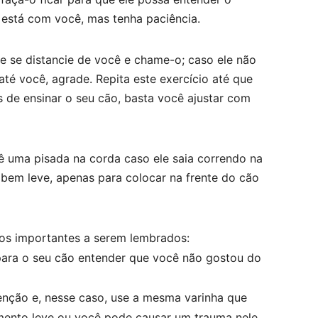
 está com você, mas tenha paciência.
e se distancie de você e chame-o; caso ele não
té você, agrade. Repita este exercício até que
 de ensinar o seu cão, basta você ajustar com
 uma pisada na corda caso ele saia correndo na
bem leve, apenas para colocar na frente do cão
ntos importantes a serem lembrados:
para o seu cão entender que você não gostou do
enção e, nesse caso, use a mesma varinha que
umento leve ou você pode causar um trauma nele.