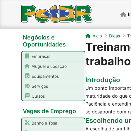
I
Início
Dicas
T
Negócios e
Treiname
Oportunidades
Empresas
trabalho
Aluguel e Locação
Equipamentos
Introdução
Serviços
Um ponto importante
maturidade do que o
Cursos
Paciência e entendi
Vagas de Emprego
se desaponte com ra
Escolhendo um
Banho e Tosa
A escolha de um fil