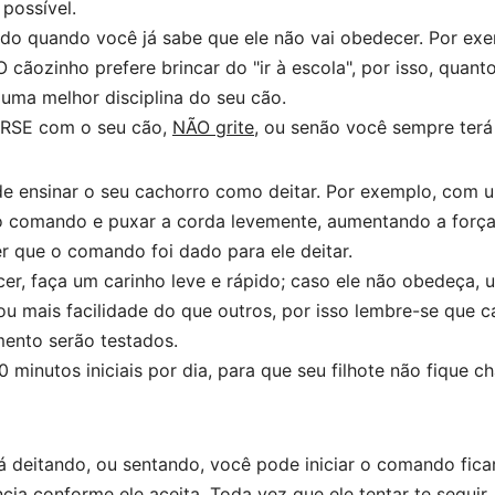
possível.
 quando você já sabe que ele não vai obedecer. Por exe
O cãozinho prefere brincar do "ir à escola", por isso, qua
 uma melhor disciplina do seu cão.
SE com o seu cão,
NÃO grite
, ou senão você sempre terá
de ensinar o seu cachorro como deitar. Por exemplo, com um
o comando e puxar a corda levemente, aumentando a força 
er que o comando foi dado para ele deitar.
er, faça um carinho leve e rápido; caso ele não obedeça, u
 ou mais facilidade do que outros, por isso lembre-se que
mento serão testados.
 minutos iniciais por dia, para que seu filhote não fique 
á deitando, ou sentando, você pode iniciar o comando ficar
ia conforme ele aceita. Toda vez que ele tentar te seguir,