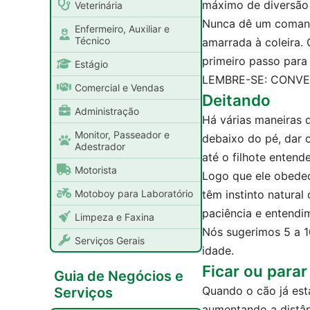
máximo de diversão 
Veterinária
Nunca dê um comando
Enfermeiro, Auxiliar e
Técnico
amarrada à coleira. 
primeiro passo para
Estágio
LEMBRE-SE: CONVER
Comercial e Vendas
Deitando
Administração
Há várias maneiras 
Monitor, Passeador e
debaixo do pé, dar 
Adestrador
até o filhote entend
Motorista
Logo que ele obedec
Motoboy para Laboratório
têm instinto natural
paciência e entendi
Limpeza e Faxina
Nós sugerimos 5 a 10
Serviços Gerais
idade.
Ficar ou parar
Guia de Negócios e
Quando o cão já est
Serviços
aumentando a distânc