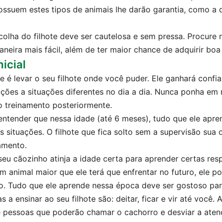
ossuem estes tipos de animais lhe darão garantia, como a 
colha do filhote deve ser cautelosa e sem pressa. Procure 
maneira mais fácil, além de ter maior chance de adquirir boa
icial
 é levar o seu filhote onde você puder. Ele ganhará con
ções a situações diferentes no dia a dia. Nunca ponha em 
o treinamento posteriormente.
ntender que nessa idade (até 6 meses), tudo que ele apren
s situações. O filhote que fica solto sem a supervisão sua
namento.
eu cãozinho atinja a idade certa para aprender certas re
m animal maior que ele terá que enfrentar no futuro, ele p
o. Tudo que ele aprende nessa época deve ser gostoso par
s a ensinar ao seu filhote são: deitar, ficar e vir até você.
e pessoas que poderão chamar o cachorro e desviar a aten