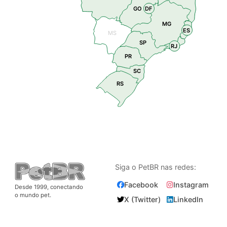
GO
DF
MG
ES
MS
SP
RJ
PR
SC
RS
Siga o PetBR nas redes:
Facebook
Instagram
Desde 1999, conectando
o mundo pet.
X (Twitter)
LinkedIn