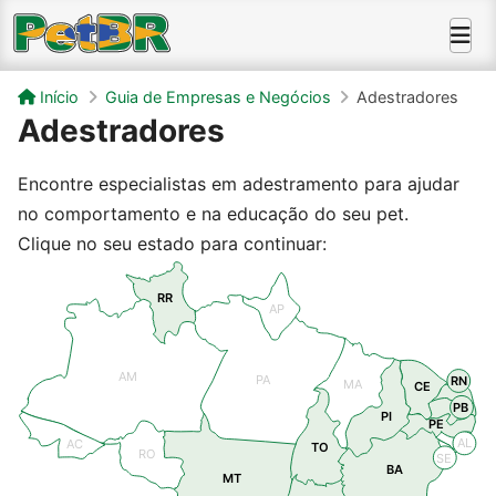
Início
Guia de Empresas e Negócios
Adestradores
Adestradores
Encontre especialistas em adestramento para ajudar
no comportamento e na educação do seu pet.
Clique no seu estado para continuar:
RR
AP
AM
PA
RN
MA
CE
PB
PI
PE
AL
AC
TO
RO
SE
BA
MT