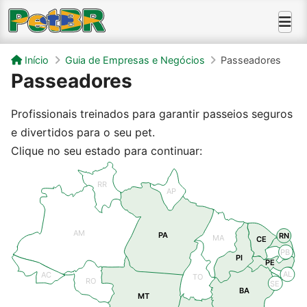
Início
Guia de Empresas e Negócios
Passeadores
Passeadores
Profissionais treinados para garantir passeios seguros
e divertidos para o seu pet.
Clique no seu estado para continuar:
RR
AP
AM
PA
RN
MA
CE
PB
PI
PE
AL
AC
TO
RO
SE
BA
MT