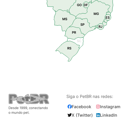
GO
DF
MG
ES
MS
SP
RJ
PR
SC
RS
Siga o PetBR nas redes:
Facebook
Instagram
Desde 1999, conectando
o mundo pet.
X (Twitter)
LinkedIn