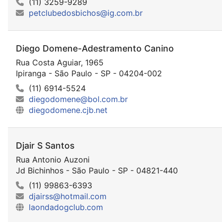
(11) 3259-9289
petclubedosbichos@ig.com.br
Diego Domene-Adestramento Canino
Rua Costa Aguiar, 1965
Ipiranga - São Paulo - SP - 04204-002
(11) 6914-5524
diegodomene@bol.com.br
diegodomene.cjb.net
Djair S Santos
Rua Antonio Auzoni
Jd Bichinhos - São Paulo - SP - 04821-440
(11) 99863-6393
djairss@hotmail.com
laondadogclub.com