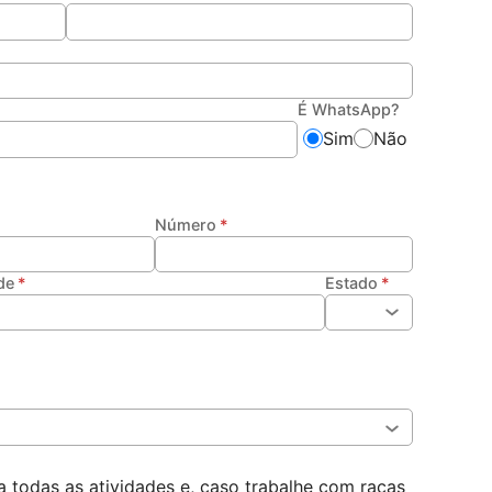
É WhatsApp?
Sim
Não
Número
de
Estado
todas as atividades e, caso trabalhe com raças