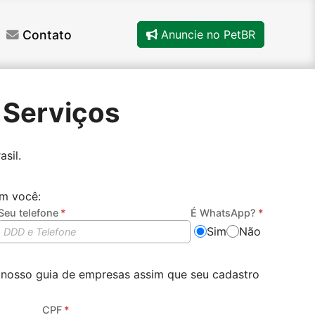
Contato
Anuncie no PetBR
 Serviços
sil.
om você:
Seu telefone
É WhatsApp?
Sim
Não
 nosso guia de empresas assim que seu cadastro
CPF