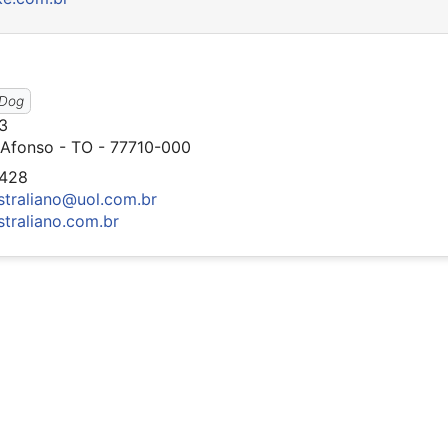
 Dog
63
 Afonso - TO - 77710-000
1428
straliano@uol.com.br
straliano.com.br