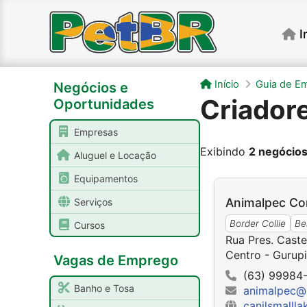
I
Início
Guia de E
Negócios e
Criadore
Oportunidades
Empresas
Exibindo
2 negócio
Aluguel e Locação
Equipamentos
Animalpec Con
Serviços
Border Collie
Be
Cursos
Rua Pres. Caste
Centro - Gurup
Vagas de Emprego
(63) 99984
Banho e Tosa
animalpec@
canilsmallla