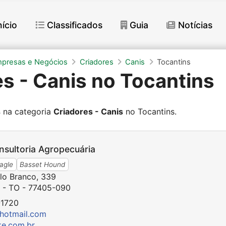
nício
Classificados
Guia
Notícias
mpresas e Negócios
Criadores
Canis
Tocantins
s - Canis no Tocantins
s
na categoria
Criadores - Canis
no Tocantins.
sultoria Agropecuária
agle
Basset Hound
lo Branco, 339
i - TO - 77405-090
-1720
hotmail.com
ke.com.br