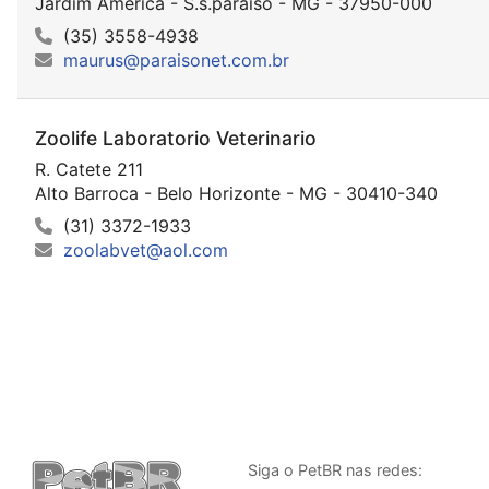
Jardim America - S.s.paraiso - MG - 37950-000
(35) 3558-4938
maurus@paraisonet.com.br
Zoolife Laboratorio Veterinario
R. Catete 211
Alto Barroca - Belo Horizonte - MG - 30410-340
(31) 3372-1933
zoolabvet@aol.com
Siga o PetBR nas redes: