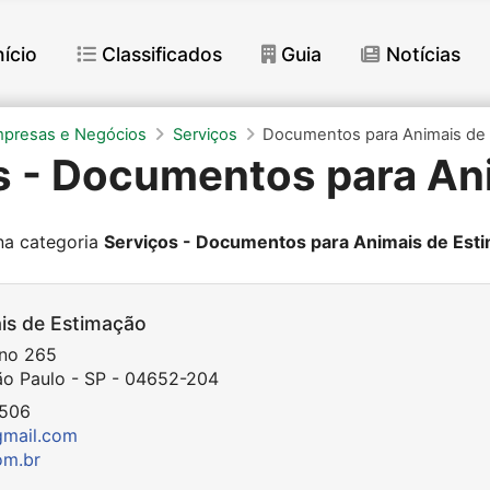
nício
Classificados
Guia
Notícias
mpresas e Negócios
Serviços
Documentos para Animais de
s - Documentos para An
a categoria
Serviços - Documentos para Animais de Est
is de Estimação
ino 265
ão Paulo - SP - 04652-204
1506
gmail.com
om.br