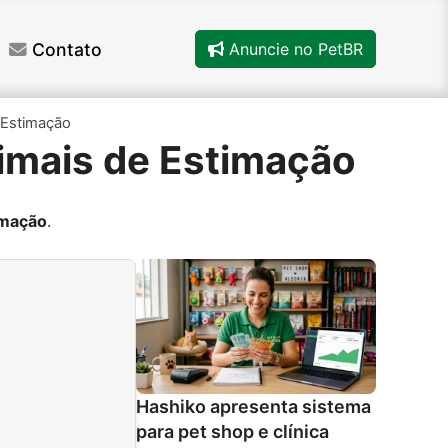
Contato
Anuncie no PetBR
 Estimação
imais de Estimação
imação
.
Hashiko apresenta sistema
para pet shop e clínica