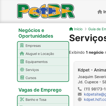
I
Início
Guia de E
Negócios e
Serviço
Oportunidades
Empresas
Exibindo
1 negócio
n
Aluguel e Locação
Equipamentos
Kdpet - Anima
Serviços
Joaquim Sever
Cursos
Jd. Cupece - S
(11) 98173-
Vagas de Emprego
kdpetsite@
kdpet.hd1.c
Banho e Tosa