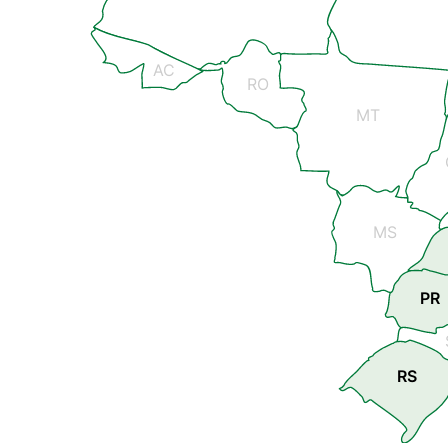
AC
RO
MT
MS
PR
RS