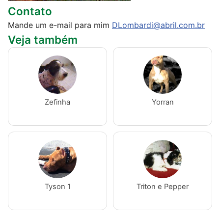
Contato
Mande um e-mail para mim
DLombardi@abril.com.br
Veja também
Zefinha
Yorran
Tyson 1
Triton e Pepper