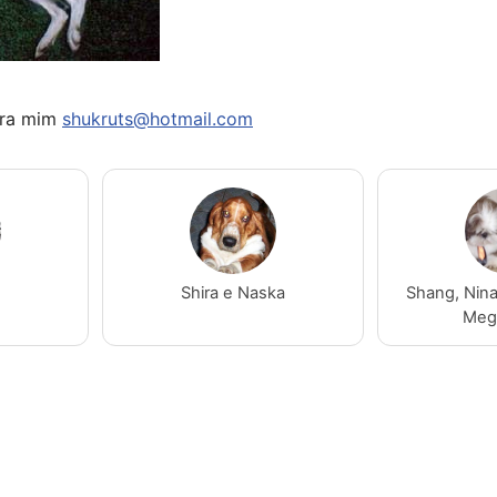
ara mim
shukruts@hotmail.com
Shira e Naska
Shang, Nina,
Meg 