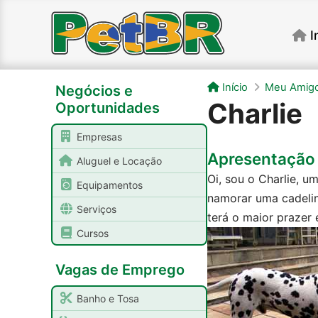
I
Início
Meu Amigo
Negócios e
Charlie
Oportunidades
Empresas
Apresentação
Aluguel e Locação
Oi, sou o Charlie, u
Equipamentos
namorar uma cadelin
Serviços
terá o maior prazer
Cursos
Vagas de Emprego
Banho e Tosa