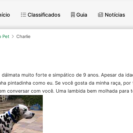
nício
Classificados
Guia
Notícias
 Pet
Charlie
m dálmata muito forte e simpático de 9 anos. Apesar da id
ha pintadinha como eu. Se você gosta da minha raça, por f
 em conversar com você. Uma lambida bem molhada para to