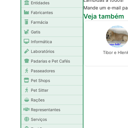
Lambidas à todos!
Entidades
Mande um e-mail p
Fabricantes
Veja também
Farmácia
Gatis
Informática
Laboratórios
Tibor e Hlen
Padarias e Pet Cafés
Passeadores
Pet Shops
Pet Sitter
Rações
Representantes
Serviços