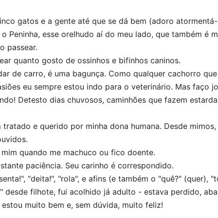
inco gatos e a gente até que se dá bem (adoro atormentá-l
 o Peninha, esse orelhudo aí do meu lado, que também é 
o passear.
ear quanto gosto de ossinhos e bifinhos caninos.
ar de carro, é uma bagunça. Como qualquer cachorro que se
siões eu sempre estou indo para o veterinário. Mas faço j
ando! Detesto dias chuvosos, caminhões que fazem estarda
tratado e querido por minha dona humana. Desde mimos, p
ouvidos.
e mim quando me machuco ou fico doente.
stante paciência. Seu carinho é correspondido.
senta!", "deita!", "rola", e afins (e também o "quê?" (quer),
 desde filhote, fui acolhido já adulto - estava perdido, a
 estou muito bem e, sem dúvida, muito feliz!