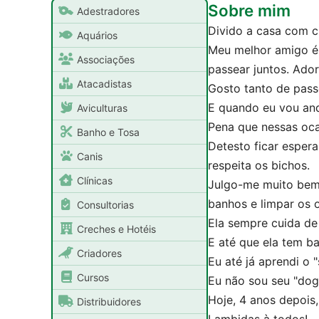
Sobre mim
Adestradores
Divido a casa com c
Aquários
Meu melhor amigo é
Associações
passear juntos. Ador
Atacadistas
Gosto tanto de pass
E quando eu vou and
Aviculturas
Pena que nessas oca
Banho e Tosa
Detesto ficar esper
Canis
respeita os bichos.
Clínicas
Julgo-me muito bem 
banhos e limpar os 
Consultorias
Ela sempre cuida d
Creches e Hotéis
E até que ela tem ba
Criadores
Eu até já aprendi o "
Cursos
Eu não sou seu "dog"
Hoje, 4 anos depois,
Distribuidores