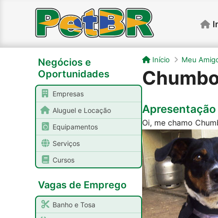
I
Início
Meu Amigo
Negócios e
Chumb
Oportunidades
Empresas
Apresentação
Aluguel e Locação
Oi, me chamo Chumb
Equipamentos
Serviços
Cursos
Vagas de Emprego
Banho e Tosa