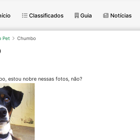
nício
Classificados
Guia
Notícias
 Pet
Chumbo
o
o, estou nobre nessas fotos, não?