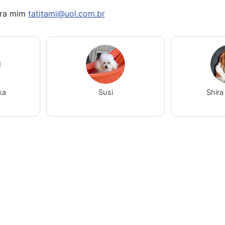
ara mim
tatitami@uol.com.br
ka
Susi
Shira