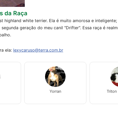
as da Raça
t highland white terrier. Ela é muito amorosa e inteligente
a segunda geração do meu canil "Drifter". Essa raça é rea
balho.
ra ela:
lexycaruso@terra.com.br
Yorran
Triton