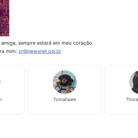
 amiga, sempre estará em meu coração.
ra mim:
zr@newsnet.psi.br
r
Tomahawk
Thora