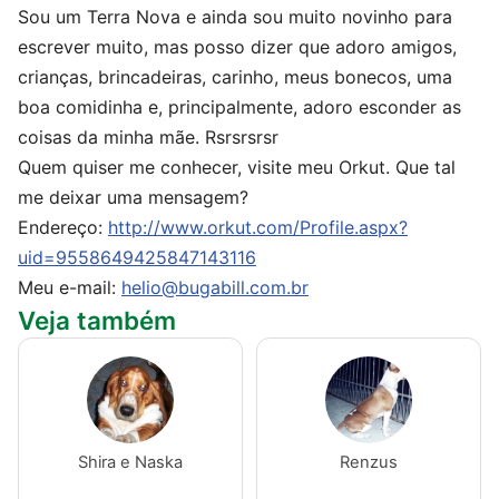
Sou um Terra Nova e ainda sou muito novinho para
escrever muito, mas posso dizer que adoro amigos,
crianças, brincadeiras, carinho, meus bonecos, uma
boa comidinha e, principalmente, adoro esconder as
coisas da minha mãe. Rsrsrsrsr
Quem quiser me conhecer, visite meu Orkut. Que tal
me deixar uma mensagem?
Endereço:
http://www.orkut.com/Profile.aspx?
uid=9558649425847143116
Meu e-mail:
helio@bugabill.com.br
Veja também
Shira e Naska
Renzus