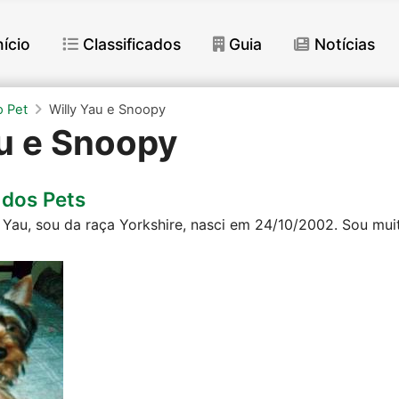
nício
Classificados
Guia
Notícias
 Pet
Willy Yau e Snoopy
au e Snoopy
dos Pets
Yau, sou da raça Yorkshire, nasci em 24/10/2002. Sou muit