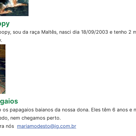
opy
opy, sou da raça Maltês, nasci dia 18/09/2003 e tenho 2 
.
gaios
o os papagaios baianos da nossa dona. Eles têm 6 anos e 
edo, nem chegamos perto.
ara nós
mariamodesto@ig.com.br