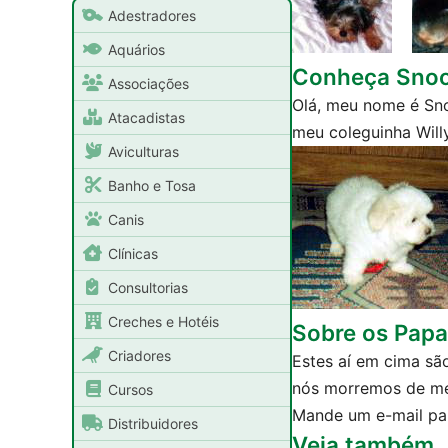
Adestradores
Aquários
Conheça Sno
Associações
Olá, meu nome é Sno
Atacadistas
meu coleguinha Willy
Aviculturas
Banho e Tosa
Canis
Clínicas
Consultorias
Creches e Hotéis
Sobre os Papa
Criadores
Estes aí em cima sã
nós morremos de m
Cursos
Mande um e-mail p
Distribuidores
Veja também