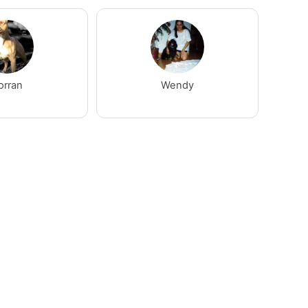
orran
Wendy