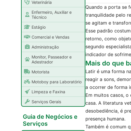
Veterinária
Quando a porta se fe
Enfermeiro, Auxiliar e
tranquilidade pelo 
Técnico
se agitam e transfo
Estágio
Esse padrão costuma
Comercial e Vendas
retorno, como objeto
segundo especialis
Administração
indicador de sofrim
Monitor, Passeador e
Mais do que b
Adestrador
Latir é uma forma na
Motorista
reagir a sons, demon
Motoboy para Laboratório
a ocorrer de forma i
Limpeza e Faxina
Em muitos casos, o 
Serviços Gerais
casa. A literatura v
desobediência, é pr
Guia de Negócios e
presença humana.
Serviços
Também é comum que