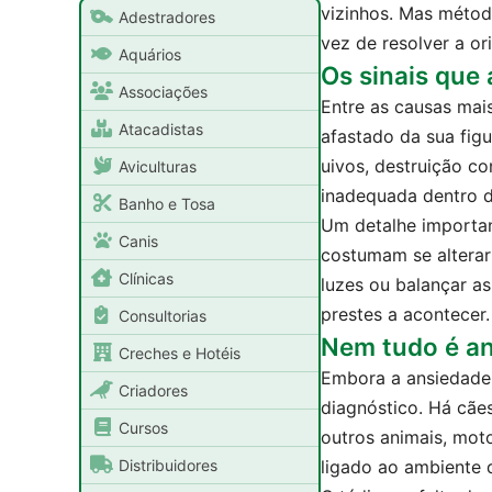
vizinhos. Mas métod
Adestradores
vez de resolver a o
Aquários
Os sinais que
Associações
Entre as causas mai
Atacadistas
afastado da sua fig
uivos, destruição co
Aviculturas
inadequada dentro d
Banho e Tosa
Um detalhe importa
Canis
costumam se alterar 
Clínicas
luzes ou balançar as
prestes a acontecer.
Consultorias
Nem tudo é a
Creches e Hotéis
Embora a ansiedade 
Criadores
diagnóstico. Há cãe
Cursos
outros animais, mot
Distribuidores
ligado ao ambiente 