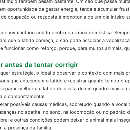
e estímulo também pesam bastante. Um cão que passa muit
sem oportunidade de gastar energia, tende a acumular frust
a de ocupação ou resposta à monotonia de um dia inteiro 
do involuntário criado dentro da rotina doméstica. Sempre
ssim que o latido começa, o cão pode associar a vocaliz
e funcionar como reforço, porque, para muitos animais, q
 antes de tentar corrigir
lquer estratégia, o ideal é observar o contexto com mais p
r sons que antecedem o latido e registrar quanto tempo o e
separar melhor um latido de alerta de um quadro mais ampl
ica e comportamental.
rar possíveis causas médicas, sobretudo quando a vocali
nças no apetite, no sono, na locomoção ou no padrão de i
bral e outras condições podem deixar o animal mais inseg
 a presença da família.