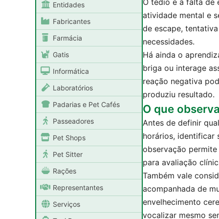
O tédio e a falta d
Entidades
atividade mental e 
Fabricantes
de escape, tentativ
Farmácia
necessidades.
Há ainda o aprendiza
Gatis
briga ou interage a
Informática
reação negativa pod
Laboratórios
produziu resultado.
Padarias e Pet Cafés
O que observar
Passeadores
Antes de definir qua
horários, identifica
Pet Shops
observação permite 
Pet Sitter
para avaliação clín
Rações
Também vale conside
Representantes
acompanhada de muda
envelhecimento cere
Serviços
vocalizar mesmo sem