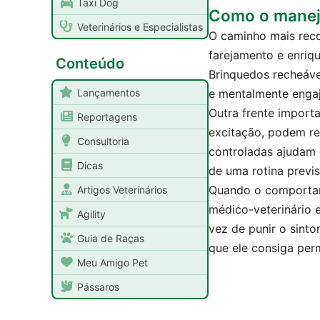
Taxi Dog
Como o manej
Veterinários e Especialistas
O caminho mais reco
farejamento e enriq
Conteúdo
Brinquedos recheáve
Lançamentos
e mentalmente engaj
Outra frente import
Reportagens
excitação, podem re
Consultoria
controladas ajudam o
Dicas
de uma rotina previs
Quando o comportame
Artigos Veterinários
médico-veterinário 
Agility
vez de punir o sinto
Guia de Raças
que ele consiga per
Meu Amigo Pet
Pássaros