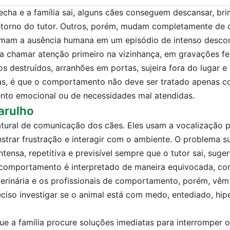
cha e a família sai, alguns cães conseguem descansar, bri
retorno do tutor. Outros, porém, mudam completamente de
rmam a ausência humana em um episódio de intenso descon
 chamar atenção primeiro na vizinhança, em gravações fei
s destruídos, arranhões em portas, sujeira fora do lugar e
tas, é que o comportamento não deve ser tratado apenas
ento emocional ou de necessidades mal atendidas.
arulho
tural de comunicação dos cães. Eles usam a vocalização pa
strar frustração e interagir com o ambiente. O problema s
ntensa, repetitiva e previsível sempre que o tutor sai, suge
comportamento é interpretado de maneira equivocada, com
eterinária e os profissionais de comportamento, porém, vêm
eciso investigar se o animal está com medo, entediado, hi
 a família procure soluções imediatas para interromper 