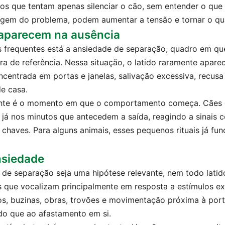
os que tentam apenas silenciar o cão, sem entender o que 
rigem do problema, podem aumentar a tensão e tornar o quad
 aparecem na ausência
s frequentes está a ansiedade de separação, quadro em que
ura de referência. Nessa situação, o latido raramente apar
ncentrada em portas e janelas, salivação excessiva, recusa
e casa.
nte é o momento em que o comportamento começa. Cães co
já nos minutos que antecedem a saída, reagindo a sinais co
 chaves. Para alguns animais, esses pequenos rituais já f
nsiedade
de separação seja uma hipótese relevante, nem todo latid
s que vocalizam principalmente em resposta a estímulos e
os, buzinas, obras, trovões e movimentação próxima à por
do que ao afastamento em si.