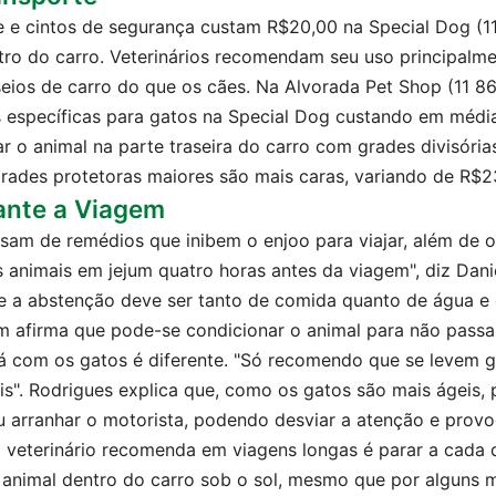
e e cintos de segurança custam R$20,00 na Special Dog (1
tro do carro. Veterinários recomendam seu uso principalme
eios de carro do que os cães. Na Alvorada Pet Shop (11 8
 específicas para gatos na Special Dog custando em médi
ar o animal na parte traseira do carro com grades divisóri
rades protetoras maiores são mais caras, variando de R$
ante a Viagem
sam de remédios que inibem o enjoo para viajar, além de ou
 animais em jejum quatro horas antes da viagem", diz Daniel
e a abstenção deve ser tanto de comida quanto de água e 
m afirma que pode-se condicionar o animal para não pass
Já com os gatos é diferente. "Só recomendo que se levem g
s". Rodrigues explica que, como os gatos são mais ágeis, p
 arranhar o motorista, podendo desviar a atenção e provo
 veterinário recomenda em viagens longas é parar a cada d
o animal dentro do carro sob o sol, mesmo que por alguns 