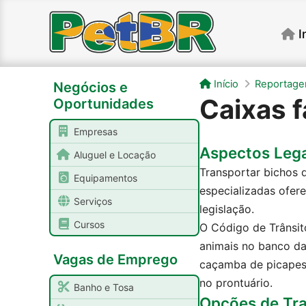
I
Início
Reportage
Negócios e
Caixas f
Oportunidades
Empresas
Aspectos Lega
Aluguel e Locação
Transportar bichos 
Equipamentos
especializadas ofer
Serviços
legislação.
Cursos
O Código de Trânsito
animais no banco da
Vagas de Emprego
caçamba de picapes 
no prontuário.
Banho e Tosa
Opções de Tr