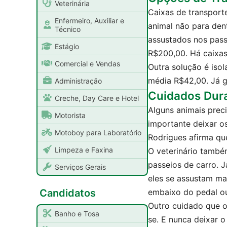
Veterinária
Caixas de transport
Enfermeiro, Auxiliar e
animal não para den
Técnico
assustados nos pass
Estágio
R$200,00. Há caixas
Comercial e Vendas
Outra solução é isol
média R$42,00. Já g
Administração
Cuidados Dur
Creche, Day Care e Hotel
Alguns animais preci
Motorista
importante deixar os
Motoboy para Laboratório
Rodrigues afirma qu
Limpeza e Faxina
O veterinário també
passeios de carro. 
Serviços Gerais
eles se assustam mai
Candidatos
embaixo do pedal ou
Outro cuidado que o
Banho e Tosa
se. E nunca deixar 