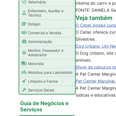
Veterinária
interna do carro e 
FONTE: DANIELA Sara
Enfermeiro, Auxiliar e
Técnico
Veja também
Estágio
O Cetac possui curs
O Cetac oferece curs
Comercial e Vendas
Silvestres.
Administração
Dog Urbano: Um Ne
Monitor, Passeador e
O Dog Urbano, site d
Adestrador
animais.
Motorista
Show de calouros na
Motoboy para Laboratório
A Pet Center Margin
Pet Center Marginal
Limpeza e Faxina
A Pet Center Margin
Serviços Gerais
lúdicas e educativas
Guia de Negócios e
Serviços