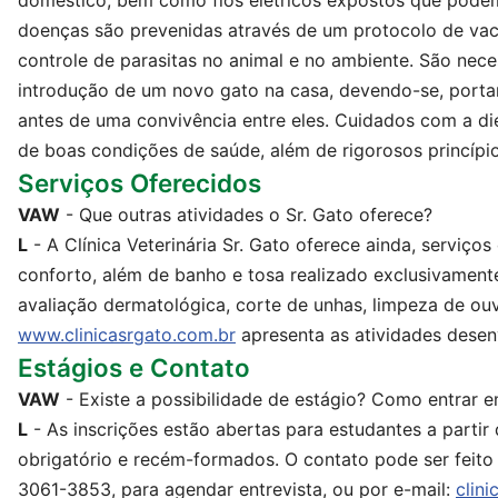
doméstico, bem como fios elétricos expostos que podem s
doenças são prevenidas através de um protocolo de va
controle de parasitas no animal e no ambiente. São nec
introdução de um novo gato na casa, devendo-se, portan
antes de uma convivência entre eles. Cuidados com a d
de boas condições de saúde, além de rigorosos princípio
Serviços Oferecidos
VAW
- Que outras atividades o Sr. Gato oferece?
L
- A Clínica Veterinária Sr. Gato oferece ainda, servi
conforto, além de banho e tosa realizado exclusivamente
avaliação dermatológica, corte de unhas, limpeza de ouv
www.clinicasrgato.com.br
apresenta as atividades desenv
Estágios e Contato
VAW
- Existe a possibilidade de estágio? Como entrar 
L
- As inscrições estão abertas para estudantes a partir 
obrigatório e recém-formados. O contato pode ser feito 
3061-3853, para agendar entrevista, ou por e-mail:
clin