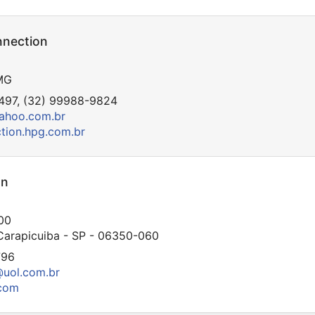
nnection
 MG
497, (32) 99988-9824
yahoo.com.br
ction.hpg.com.br
on
00
 Carapicuiba - SP - 06350-060
796
@uol.com.br
.com