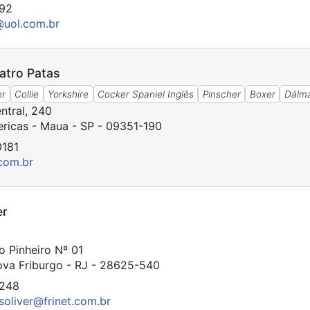
692
@uol.com.br
atro Patas
er
Collie
Yorkshire
Cocker Spaniel Inglês
Pinscher
Boxer
Dálm
ntral, 240
ricas - Maua - SP - 09351-190
0181
com.br
er
o Pinheiro Nº 01
Nova Friburgo - RJ - 28625-540
1248
soliver@frinet.com.br