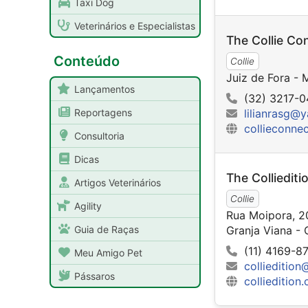
Taxi Dog
Veterinários e Especialistas
The Collie Co
Conteúdo
Collie
Juiz de Fora -
Lançamentos
(32) 3217-0
Reportagens
lilianrasg@
collieconne
Consultoria
Dicas
The Colliediti
Artigos Veterinários
Collie
Agility
Rua Moipora, 2
Guia de Raças
Granja Viana -
(11) 4169-8
Meu Amigo Pet
colliedition
Pássaros
colliedition