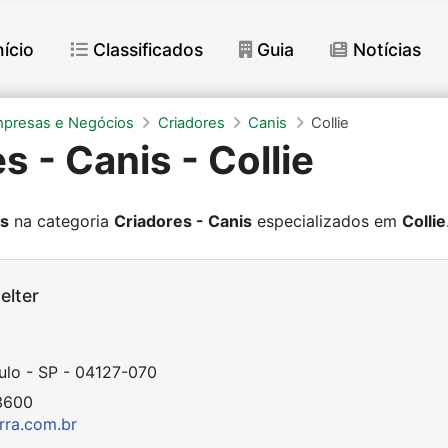
nício
Classificados
Guia
Notícias
mpresas e Negócios
Criadores
Canis
Collie
s - Canis - Collie
os
na categoria
Criadores - Canis
especializados em
Collie
elter
ulo - SP - 04127-070
3600
rra.com.br