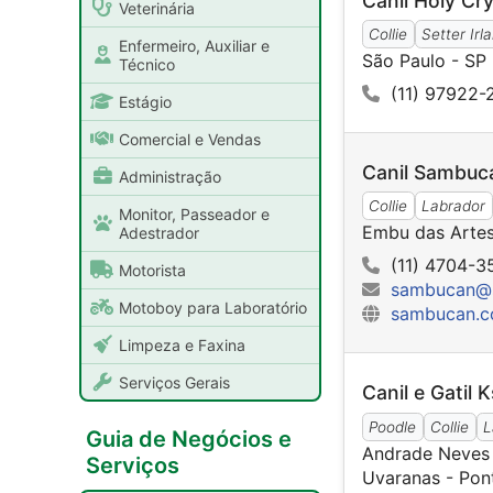
Canil Holy Cry
Veterinária
Collie
Setter Irl
Enfermeiro, Auxiliar e
São Paulo - SP
Técnico
(11) 97922-
Estágio
Comercial e Vendas
Canil Sambuc
Administração
Collie
Labrador
Monitor, Passeador e
Embu das Artes
Adestrador
(11) 4704-35
Motorista
sambucan@
Motoboy para Laboratório
sambucan.c
Limpeza e Faxina
Serviços Gerais
Canil e Gatil 
Poodle
Collie
L
Guia de Negócios e
Andrade Neves
Serviços
Uvaranas - Pon