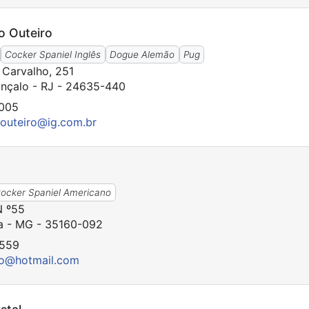
o Outeiro
Cocker Spaniel Inglês
Dogue Alemão
Pug
 Carvalho, 251
nçalo - RJ - 24635-440
6005
outeiro@ig.com.br
o
ocker Spaniel Americano
N º55
ga - MG - 35160-092
9559
lo@hotmail.com