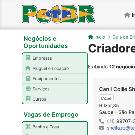
I
Início
Guia de E
Negócios e
Criadore
Oportunidades
Empresas
Exibindo
12 negóci
Aluguel e Locação
Equipamentos
Canil Collie Sh
Serviços
Collie
Cursos
R Izar,35
Saude - São Pa
Vagas de Emprego
(11) 99707-
Banho e Tosa
sheila.rz@te