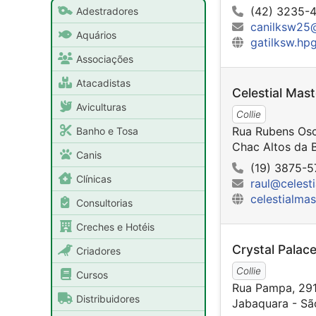
(42) 3235-
Adestradores
canilksw25
Aquários
gatilksw.hp
Associações
Atacadistas
Celestial Mast
Aviculturas
Collie
Rua Rubens Osca
Banho e Tosa
Chac Altos da B
Canis
(19) 3875-5
Clínicas
raul@celest
celestialmas
Consultorias
Creches e Hotéis
Crystal Palac
Criadores
Collie
Cursos
Rua Pampa, 29
Distribuidores
Jabaquara - Sã