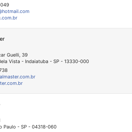
4049
@hotmail.com
g.com.br
er
r Guelli, 39
ela Vista - Indaiatuba - SP - 13330-000
738
ialmaster.com.br
ter.com.br
e
1
o Paulo - SP - 04318-060