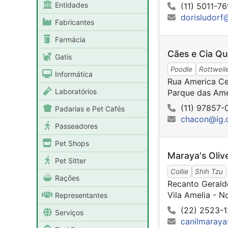
Entidades
(11) 5011-7
dorisludorf
Fabricantes
Farmácia
Cães e Cia Qu
Gatis
Poodle
Rottweil
Informática
Rua America Ce
Laboratórios
Parque das Ame
(11) 97857-
Padarias e Pet Cafés
chacon@ig.
Passeadores
Pet Shops
Maraya's Oliv
Pet Sitter
Collie
Shih Tzu
Rações
Recanto Gerald
Vila Amelia - 
Representantes
(22) 2523-
Serviços
canilmaraya