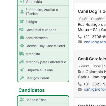
Veterinária
Enfermeiro, Auxiliar e
Canil Dog`s d
Técnico
Collie
Yorkshire
Estágio
Rua Rodrigo de
Mutua - São Go
Comercial e Vendas
(21) 3706-
Administração
canildogsdo
Creche, Day Care e Hotel
Motorista
Canil Garofol
Motoboy para Laboratório
Poodle
Collie
C
Limpeza e Faxina
Rua Colombia 
Cariru - Ipatin
Serviços Gerais
(31) 3823-
canilgarofo
Candidatos
Banho e Tosa