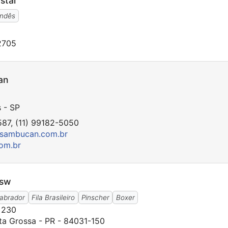
stal
andês
2705
an
 - SP
87, (11) 99182-5050
sambucan.com.br
om.br
Ksw
abrador
Fila Brasileiro
Pinscher
Boxer
 230
ta Grossa - PR - 84031-150