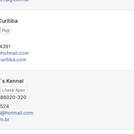
uritiba
Pug
4391
@hotmail.com
curitiba.com
´s Kennel
Lhasa-Apso
- 86020-320
2524
ci@hotmail.com
m.br