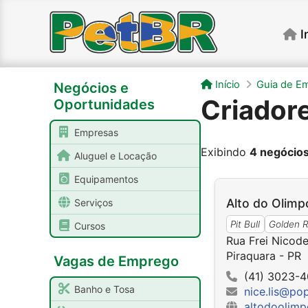
I
Início
Guia de E
Negócios e
Criadore
Oportunidades
Empresas
Exibindo
4 negócio
Aluguel e Locação
Equipamentos
Alto do Olimpo
Serviços
Pit Bull
Golden R
Cursos
Rua Frei Nicod
Piraquara - PR
Vagas de Emprego
(41) 3023-
Banho e Tosa
nice.lis@po
altodoolimp