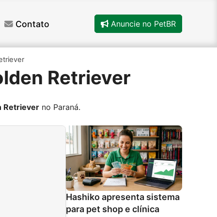
Contato
Anuncie no PetBR
triever
olden Retriever
 Retriever
no Paraná.
Hashiko apresenta sistema
para pet shop e clínica