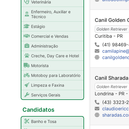
Veterinária
Enfermeiro, Auxiliar e
Técnico
Canil Golden C
Estágio
Golden Retriever
Curitiba - PR
Comercial e Vendas
(41) 98469-
Administração
camilapine
Creche, Day Care e Hotel
canilgolden
Motorista
Motoboy para Laboratório
Canil Sharada
Limpeza e Faxina
Golden Retriever
Londrina - PR 
Serviços Gerais
(43) 3323-
claudioeric
Candidatos
sharadas.co
Banho e Tosa