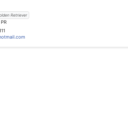
olden Retriever
 PR
111
hotmail.com