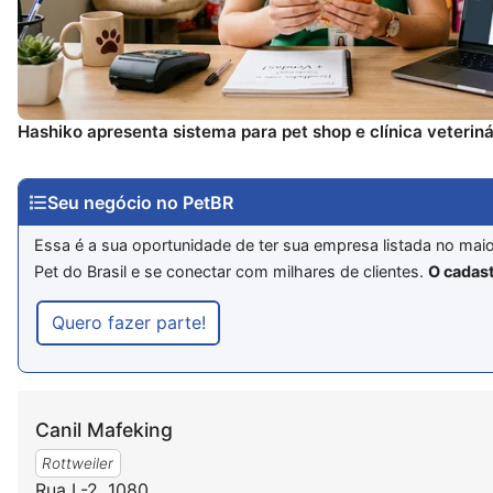
Hashiko apresenta sistema para pet shop e clínica veteriná
Seu negócio no PetBR
Essa é a sua oportunidade de ter sua empresa listada no mai
Pet do Brasil e se conectar com milhares de clientes.
O cadast
Quero fazer parte!
Canil Mafeking
Rottweiler
Rua L-2, 1080