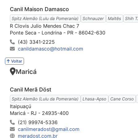
Canil Maison Damasco
Spitz Alemão (Lulu da Pomerania)
Schnauzer
Maltês
Shih T
R Clovis Julio Mendes Chac 7
Ponte Seca - Londrina - PR - 86042-630
(43) 3341-2225
canildamasco@hotmail.com
Voltar
Maricá
Canil Merã Döst
Spitz Alemão (Lulu da Pomerania)
Lhasa-Apso
Cane Corso
Itaipuaçú
Maricá - RJ - 24935-400
(21) 99974-5336
canilmeradost@gmail.com
meradost.com.br