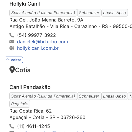
Hollyki Canil
Spitz Alemão (Lulu da Pomerania)
Schnauzer
Lhasa-Apso
Rua Cel. João Menna Barreto, 9A
Antigo Batalhão - Vila Rica - Carazinho - RS - 99500-
(54) 99977-3922
danielek@brturbo.com
hollykicanil.com.br
Voltar
Cotia
Canil Pandaskão
Spitz Alemão (Lulu da Pomerania)
Schnauzer
Lhasa-Apso
M
Pequinês
Rua Costa Rica, 62
Aguaçai - Cotia - SP - 06726-260
(11) 4611-4245