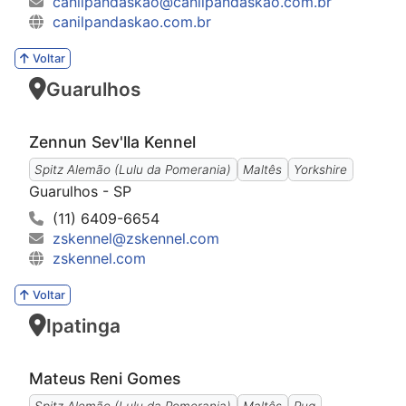
canilpandaskao@canilpandaskao.com.br
canilpandaskao.com.br
Voltar
Guarulhos
Zennun Sev'lla Kennel
Spitz Alemão (Lulu da Pomerania)
Maltês
Yorkshire
Guarulhos - SP
(11) 6409-6654
zskennel@zskennel.com
zskennel.com
Voltar
Ipatinga
Mateus Reni Gomes
Spitz Alemão (Lulu da Pomerania)
Maltês
Pug