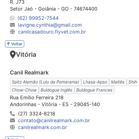
R. J73
Setor Jaó - Goiânia - GO - 74674400
(62) 99952-7544
lavigne.cynthia@gmail.com
canilcasadouro.flyvet.com.br
Voltar
Vitória
Canil Realmark
Spitz Alemão (Lulu da Pomerania)
Lhasa-Apso
Maltês
Shih
Chow-Chow
Buldogue Inglês
Buldogue Frances
Rua Emílio Ferreira 218
Andorinhas - Vitória - ES - 29045-140
(27) 3324-8218
contato@canilrealmark.com.br
canilrealmark.com.br