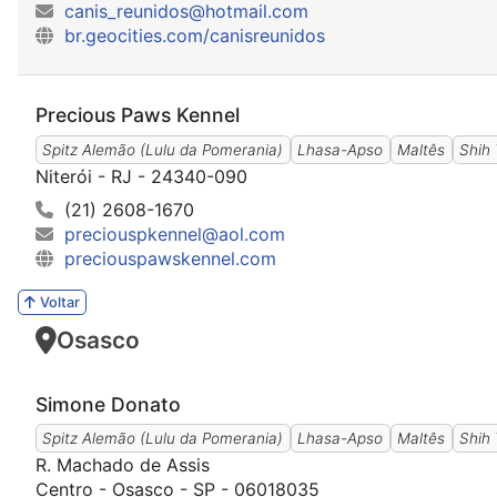
canis_reunidos@hotmail.com
br.geocities.com/canisreunidos
Precious Paws Kennel
Spitz Alemão (Lulu da Pomerania)
Lhasa-Apso
Maltês
Shih
Niterói - RJ - 24340-090
(21) 2608-1670
preciouspkennel@aol.com
preciouspawskennel.com
Voltar
Osasco
Simone Donato
Spitz Alemão (Lulu da Pomerania)
Lhasa-Apso
Maltês
Shih
R. Machado de Assis
Centro - Osasco - SP - 06018035