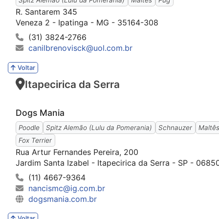
R. Santarem 345
Veneza 2 - Ipatinga - MG - 35164-308
(31) 3824-2766
canilbrenovisck@uol.com.br
Voltar
Itapecirica da Serra
Dogs Mania
Poodle
Spitz Alemão (Lulu da Pomerania)
Schnauzer
Maltê
Fox Terrier
Rua Artur Fernandes Pereira, 200
Jardim Santa Izabel - Itapecirica da Serra - SP - 068
(11) 4667-9364
nancismc@ig.com.br
dogsmania.com.br
Voltar