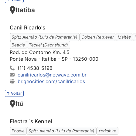
Itatiba
Canil Ricarlo's
Spitz Alemão (Lulu da Pomerania)
Golden Retriever
Maltês
Beagle
Teckel (Dachshund)
Rod. do Contorno Km. 4.5
Ponte Nova - Itatiba - SP - 13250-000
(11) 4538-5198
canilricarlos@netwave.com.br
br.geocities.com/canilricarlos
Voltar
Itú
Electra´s Kennel
Poodle
Spitz Alemão (Lulu da Pomerania)
Yorkshire