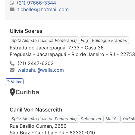
(21) 97666-3344
t.chelles@hotmail.com
Ulívia Soares
Spitz Alemão (Lulu da Pomerania)
Pug
Buldogue Frances
Estrada de Jacarepaguá, 7733 - Casa 36
Freguesia - Jacarepaguá - Rio de Janeiro - RJ - 2275
(21) 2447-6303
waipahu@walla.com
Voltar
Curitiba
Canil Von Nassereith
Spitz Alemão (Lulu da Pomerania)
Schnauzer
Maltês
Yorksh
Rua Basilio Cuman, 2650
São Braz - Curitiba - PR - 82320-010