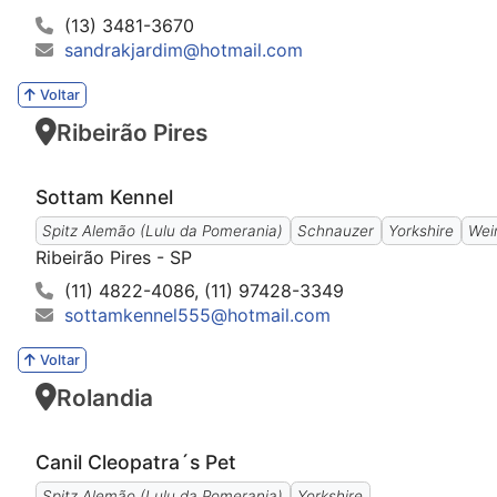
(13) 3481-3670
sandrakjardim@hotmail.com
Voltar
Ribeirão Pires
Sottam Kennel
Spitz Alemão (Lulu da Pomerania)
Schnauzer
Yorkshire
Wei
Ribeirão Pires - SP
(11) 4822-4086, (11) 97428-3349
sottamkennel555@hotmail.com
Voltar
Rolandia
Canil Cleopatra´s Pet
Spitz Alemão (Lulu da Pomerania)
Yorkshire