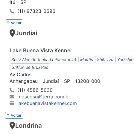
Itú - SP
(11) 97823-0696
Voltar
Jundiaí
Lake Buena Vista Kennel
Spitz Alemão (Lulu da Pomerania)
Maltês
Shih Tzu
Yorkshir
Griffon de Bruxelas
Av Carlos
Anhangabau - Jundiaí - SP - 13208-000
(11) 4586-5030
moscoso@terra.com.br
lakebuenavistakennel.com
Voltar
Londrina