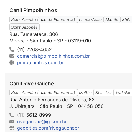
Canil Pimpolhinhos
Spitz Alemão (Lulu da Pomerania)
Lhasa-Apso
Maltês
Shih
Spitz Japonês
Rua. Tamarataca, 306
Moóca - São Paulo - SP - 03119-010
(11) 2268-4652
comercial@pimpolhinhos.com.br
pimpolhinhos.com.br
Canil Rive Gauche
Spitz Alemão (Lulu da Pomerania)
Maltês
Shih Tzu
Yorkshir
Rua Antonio Fernandes de Oliveira, 63
J. Ubirajara - São Paulo - SP - 04458-050
(11) 5612-8999
rivegauche@ig.com.br
geocities.com/rivegauchebr