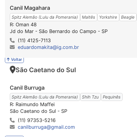
Canil Magahara
Spitz Alemão (Lulu da Pomerania)
Maltês
Yorkshire
Beagle
R: Oman 48
Jd do Mar - São Bernardo do Campo - SP
(11) 4125-7113
eduardomakita@ig.com.br
Voltar
São Caetano do Sul
Canil Burruga
Spitz Alemão (Lulu da Pomerania)
Shih Tzu
Pequinês
R: Raimundo Maffei
São Caetano do Sul - SP
(11) 97353-5216
canilburruga@gmail.com