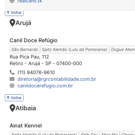
realcanil.tk
Voltar
Arujá
Canil Doce Refúgio
São Bernardo
Spitz Alemão (Lulu da Pomerania)
Dogue Alem
Rua Pica Pau, 112
Retiro - Arujá - SP - 07400-000
(11) 94076-9610
diretoria@rgrcontabilidade.com.br
canildocerefugio.com.br
Voltar
Atibaia
Ainat Kennel
Spitz Alemão (Lulu da Pomerania)
Shih Tzu
Shar-Pei
Chow-