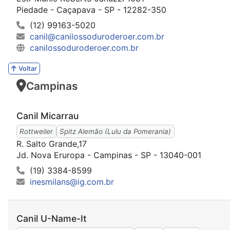
Piedade - Caçapava - SP - 12282-350
(12) 99163-5020
canil@canilossoduroderoer.com.br
canilossoduroderoer.com.br
Voltar
Campinas
Canil Micarrau
Rottweiler
Spitz Alemão (Lulu da Pomerania)
R. Salto Grande,17
Jd. Nova Eruropa - Campinas - SP - 13040-001
(19) 3384-8599
inesmilans@ig.com.br
Canil U-Name-It