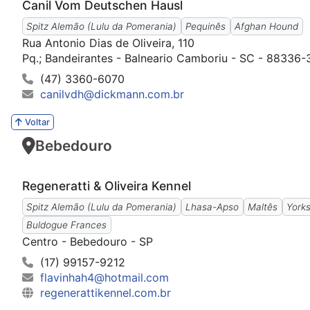
Canil Vom Deutschen Hausl
Spitz Alemão (Lulu da Pomerania)
Pequinês
Afghan Hound
Rua Antonio Dias de Oliveira, 110
Pq.; Bandeirantes - Balneario Camboriu - SC - 88336-
(47) 3360-6070
canilvdh@dickmann.com.br
Voltar
Bebedouro
Regeneratti & Oliveira Kennel
Spitz Alemão (Lulu da Pomerania)
Lhasa-Apso
Maltês
Yorks
Buldogue Frances
Centro - Bebedouro - SP
(17) 99157-9212
flavinhah4@hotmail.com
regenerattikennel.com.br