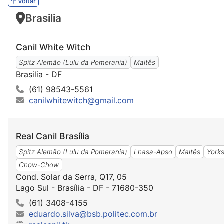
Voltar
Brasilia
Canil White Witch
Spitz Alemão (Lulu da Pomerania)
Maltês
Brasilia - DF
(61) 98543-5561
canilwhitewitch@gmail.com
Real Canil Brasília
Spitz Alemão (Lulu da Pomerania)
Lhasa-Apso
Maltês
Yorks
Chow-Chow
Cond. Solar da Serra, Q17, 05
Lago Sul - Brasília - DF - 71680-350
(61) 3408-4155
eduardo.silva@bsb.politec.com.br