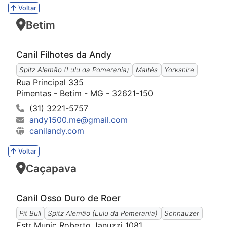
Voltar
Betim
Canil Filhotes da Andy
Spitz Alemão (Lulu da Pomerania)
Maltês
Yorkshire
Rua Principal 335
Pimentas - Betim - MG - 32621-150
(31) 3221-5757
andy1500.me@gmail.com
canilandy.com
Voltar
Caçapava
Canil Osso Duro de Roer
Pit Bull
Spitz Alemão (Lulu da Pomerania)
Schnauzer
Estr Munic Roberto Januzzi 1081