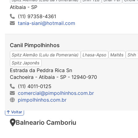
Atibaia - SP
(11) 97358-4361
tania-siani@hotmail.com
Canil Pimpolhinhos
Spitz Alemão (Lulu da Pomerania)
Lhasa-Apso
Maltês
Shih
Spitz Japonês
Estrada da Peddra Rica Sn
Cachoeira - Atibaia - SP - 12940-970
(11) 4011-0125
comercial@pimpolhinhos.com.br
pimpolhinhos.com.br
Voltar
Balneario Camboriu