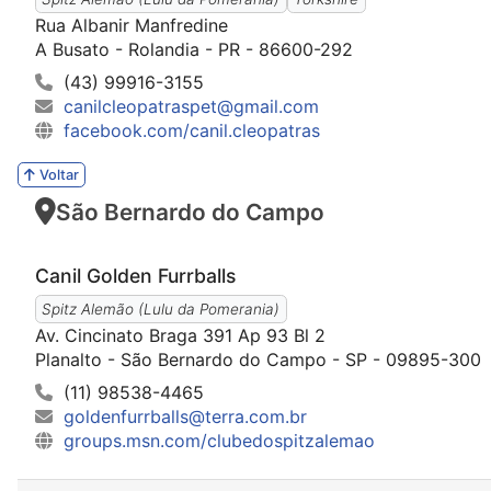
Rua Albanir Manfredine
A Busato - Rolandia - PR - 86600-292
(43) 99916-3155
canilcleopatraspet@gmail.com
facebook.com/canil.cleopatras
Voltar
São Bernardo do Campo
Canil Golden Furrballs
Spitz Alemão (Lulu da Pomerania)
Av. Cincinato Braga 391 Ap 93 Bl 2
Planalto - São Bernardo do Campo - SP - 09895-300
(11) 98538-4465
goldenfurrballs@terra.com.br
groups.msn.com/clubedospitzalemao