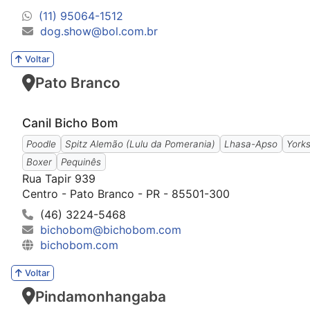
(11) 95064-1512
dog.show@bol.com.br
Voltar
Pato Branco
Canil Bicho Bom
Poodle
Spitz Alemão (Lulu da Pomerania)
Lhasa-Apso
Yorks
Boxer
Pequinês
Rua Tapir 939
Centro - Pato Branco - PR - 85501-300
(46) 3224-5468
bichobom@bichobom.com
bichobom.com
Voltar
Pindamonhangaba