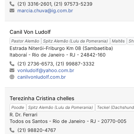
(21) 3316-2601, (21) 97573-5239
marcia.chuva@ig.com.br
Canil Von Ludolf
Pastor Alemão
Spitz Alemão (Lulu da Pomerania)
Maltês
Sh
Estrada Niterói-Friburgo Km 08 (Sambaetiba)
Itaboraí - Rio de Janeiro - RJ - 24842-160
(21) 2736-6573, (21) 99887-3332
vonludolf@yahoo.com.br
canilvonludolf.com.br
Terezinha Cristina chelles
Poodle
Spitz Alemão (Lulu da Pomerania)
Teckel (Dachshund
R. Dr. Ferrari
Todos os Santos - Rio de Janeiro - RJ - 20770-005
(21) 98820-4767