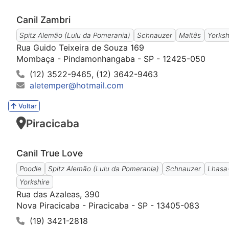
Canil Zambri
Spitz Alemão (Lulu da Pomerania)
Schnauzer
Maltês
Yorksh
Rua Guido Teixeira de Souza 169
Mombaça - Pindamonhangaba - SP - 12425-050
(12) 3522-9465, (12) 3642-9463
aletemper@hotmail.com
Voltar
Piracicaba
Canil True Love
Poodle
Spitz Alemão (Lulu da Pomerania)
Schnauzer
Lhasa
Yorkshire
Rua das Azaleas, 390
Nova Piracicaba - Piracicaba - SP - 13405-083
(19) 3421-2818