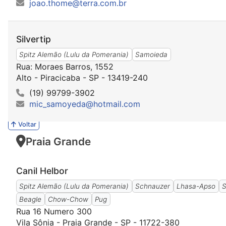
joao.thome@terra.com.br
Silvertip
Spitz Alemão (Lulu da Pomerania)
Samoieda
Rua: Moraes Barros, 1552
Alto - Piracicaba - SP - 13419-240
(19) 99799-3902
mic_samoyeda@hotmail.com
Voltar
Praia Grande
Canil Helbor
Spitz Alemão (Lulu da Pomerania)
Schnauzer
Lhasa-Apso
S
Beagle
Chow-Chow
Pug
Rua 16 Numero 300
Vila Sônia - Praia Grande - SP - 11722-380